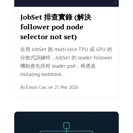
JobSet 排查實錄 (解決
follower pod node
selector not set)
在用 JobSet 跑 multi-slice TPU 或 GPU 的
分散式訓練時，JobSet 的 leader-follower
機制會先排程 leader pod，再透過
mutating webhook...
By
Eason Cao,
on
21 Mar 2026